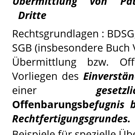
Übermittlung von Pat
Dritte
Rechtsgrundlagen :
BDSG
SGB
(insbesondere Buch 
Übermittlung bzw. Off
Vorliegen des
Einverstän
einer
gesetzli
Offenbarungsb
efugnis
b
Rechtfertigungsgrundes.
Beispiele für spezielle Ü