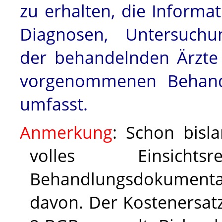
zu erhalten, die Informa
Diagnosen, Untersuchu
der behandelnden Ärzte
vorgenommenen Behandl
umfasst.
A
n
m
e
r
k
u
n
g
: Schon bisl
volles Einsich
Behandlungsdokument
davon. Der Kostenersatz